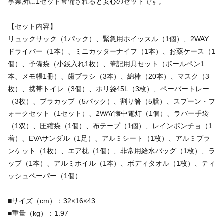
事業所に1セット常備されると安心のセットです。
【セット内容】
リュックサック（1パック）、緊急用ホイッスル（1個）、2WAY
ドライバー（1本）、ミニカッターナイフ（1本）、お薬ケース（1
個）、予備袋（小銭入れ1枚）、筆記用具セット（ボールペン1
本、メモ帳1冊）、歯ブラシ（3本）、綿棒（20本）、マスク（3
枚）、携帯トイレ（3個）、ポリ袋45L（3枚）、ペーパートレー
（3枚）、プラカップ（5パック）、割り箸（5膳）、スプーン・フ
ォークセット（1セット）、2WAY懐中電灯（1個）、ラバー手袋
（1双）、圧縮袋（1個）、布テープ（1個）、レインポンチョ（1
着）、EVAサンダル（1足）、アルミシート（1枚）、アルミブラ
ンケット（1枚）、エア枕（1個）、非常用給水バッグ（1枚）、ラ
ップ（1本）、アルミホイル（1本）、ボディタオル（1枚）、ティ
ッシュペーパー（1個）
■サイズ（cm）：32×16×43
■重量（kg）：1.97