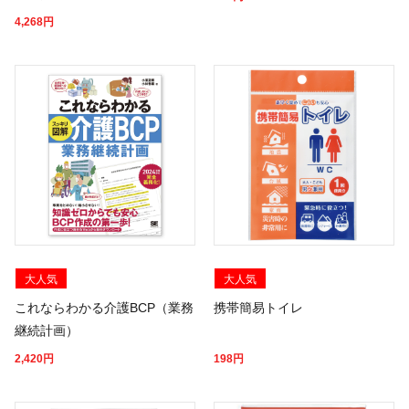
4,268
円
大人気
大人気
これならわかる介護BCP（業務
携帯簡易トイレ
継続計画）
2,420
円
198
円