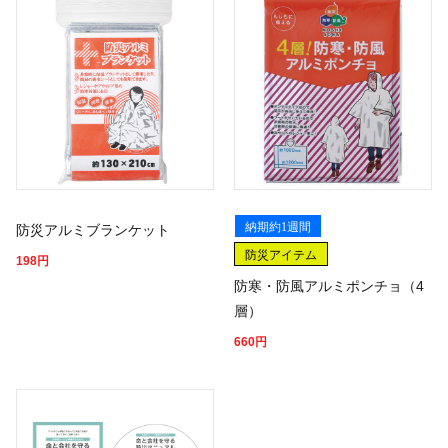
納期約1週間
防災アルミブランケット
防災アイテム
198
円
防寒・防風アルミポンチョ（4
層）
660
円