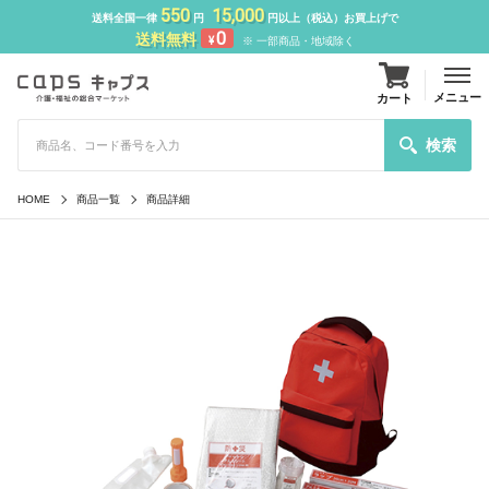
550
15,000
送料全国一律
円
円以上（税込）お買上げで
0
送料無料
¥
※ 一部商品・地域除く
メニュー
カート
検索
HOME
商品一覧
商品詳細