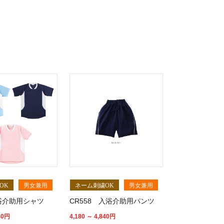
OK
男女兼用
ネーム刺繍OK
男女兼用
入浴介助用シャツ
CR558 入浴介助用パンツ
40
円
4,180 ～ 4,840
円