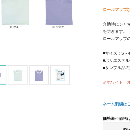
ロールアップ
介助時にジャ
を防ぎます。
ロールアップ
■サイズ：S～4
■ポリエステル6
■サンプル品
※ホワイト・
ネーム刺繍は
価格表
※価格
SS