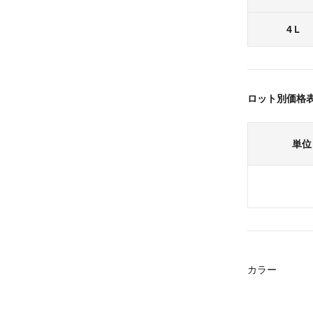
4Ｌ
ロット別価格
単位
カラー