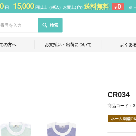
0
15,000
送料無料
0
円
円以上（税込）お買上げで
¥
※ 
検索
ての方へ
お支払い・出荷について
よくあ
CR03
商品コード：
3
ネーム刺繍O