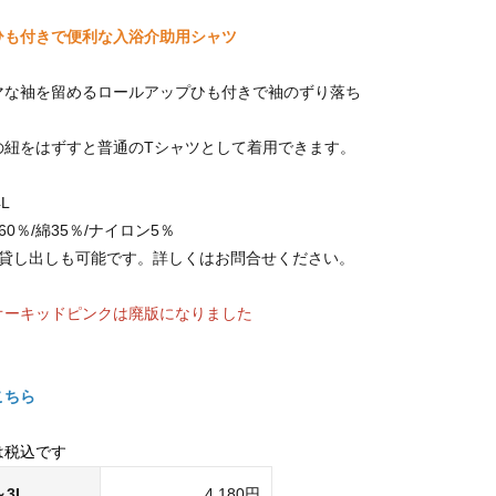
ひも付きで便利な入浴介助用シャツ
マな袖を留めるロールアップひも付きで袖のずり落ち
の紐をはずすと普通のTシャツとして着用できます。
L
0％/綿35％/ナイロン5％
の貸し出しも可能です。詳しくはお問合せください。
オーキッドピンクは廃版になりました
こちら
は税込です
～3L
4,180円