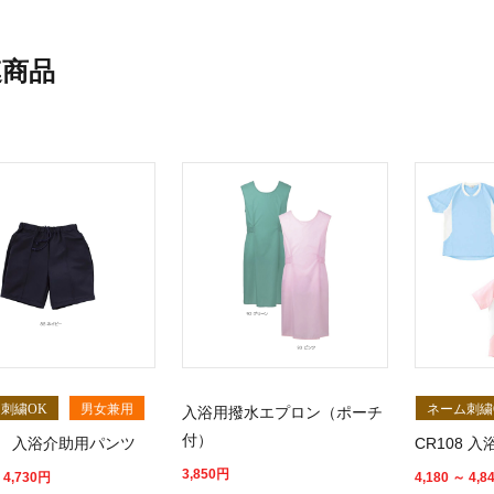
連商品
刺繍OK
男女兼用
ネーム刺繍
入浴用撥水エプロン（ポーチ
付）
11 入浴介助用パンツ
CR108 
3,850
円
 4,730
円
4,180 ～ 4,8