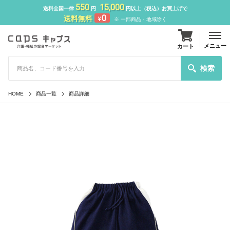
550
15,000
送料全国一律
円
円以上（税込）お買上げで
0
送料無料
¥
※ 一部商品・地域除く
メニュー
カート
検索
HOME
商品一覧
商品詳細