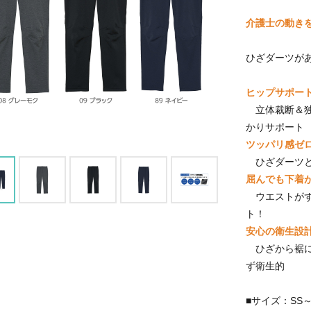
介護士の動き
ひざダーツが
ヒップサポー
立体裁断＆独
かりサポート
ツッパリ感ゼ
ひざダーツと
屈んでも下着
ウエストがず
ト！
安心の衛生設
ひざから裾に
ず衛生的
■サイズ：SS～