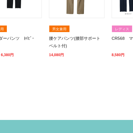
兼用
男女兼用
レディス
ーパンツ ﾈｲﾋﾞｰ
腰ケアパンツ(腰部サポート
CR568
ベルト付)
 6,380
円
14,080
円
8,580
円