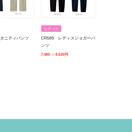
レディス
 マタニティパンツ
CR589 レディスジョガーパ
ンツ
7,480 ～ 9,020
円