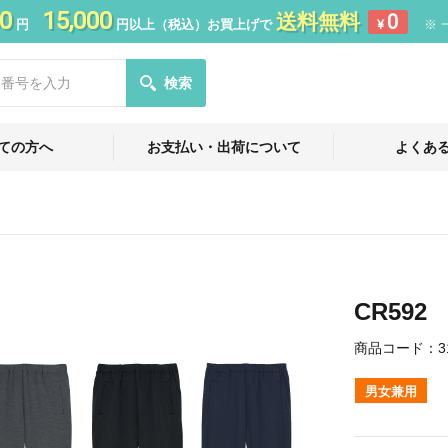
0
15,000
送料無料
0
円
円以上（税込）お買上げで
¥
※ 
検索
ての方へ
お支払い・出荷について
よくあ
CR59
商品コード：
3
男女兼用