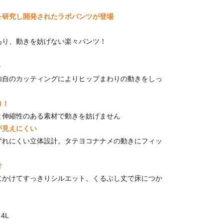
を研究し開発されたラボパンツが登場
あり、動きを妨げない楽々パンツ！
ト
自のカッティングによりヒップまわりの動きをしっ
ロ！
伸縮性のある素材で動きを妨げません
が見えにくい
れにくい立体設計。タテヨコナナメの動きにフィッ
計
かけてすっきりシルエット。くるぶし丈で床につか
4L