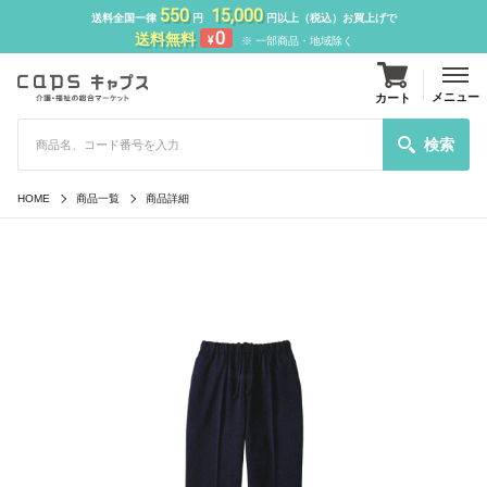
550
15,000
送料全国一律
円
円以上（税込）お買上げで
0
送料無料
¥
※ 一部商品・地域除く
メニュー
カート
検索
HOME
商品一覧
商品詳細