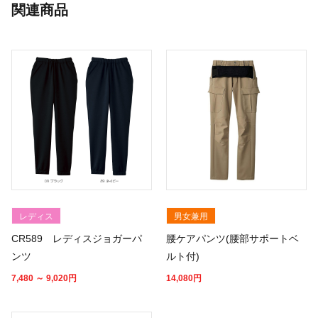
関連商品
レディス
男女兼用
CR589 レディスジョガーパ
腰ケアパンツ(腰部サポートベ
ンツ
ルト付)
7,480 ～ 9,020
円
14,080
円