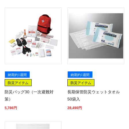
納期約1週間
納期約1週間
防災アイテム
防災アイテム
防災バッグ30（一次避難対
長期保管防災ウェットタオル
策）
50袋入
5,786
円
28,490
円