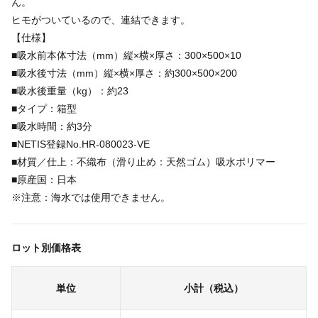
ん。
ヒモがついているので、連結できます。
【仕様】
■吸水前本体寸法（mm）縦×横×厚さ：300×500×10
■吸水後寸法（mm）縦×横×厚さ：約300×500×200
■吸水後重量（kg）：約23
■タイプ：箱型
■吸水時間：約3分
■NETIS登録No.HR-080023-VE
■材質／仕上：不織布（滑り止め：天然ゴム）吸水ポリマー
■原産国：日本
※注意：海水では使用できません。
ロット別価格表
単位
小計（税込）