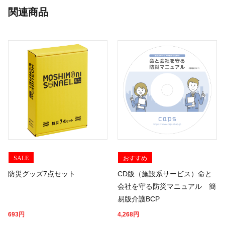
関連商品
SALE
おすすめ
防災グッズ7点セット
CD版（施設系サービス）命と
会社を守る防災マニュアル 簡
易版介護BCP
693
円
4,268
円