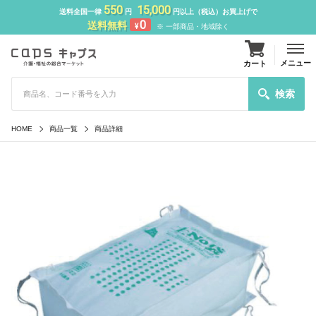
550
15,000
送料全国一律
円
円以上（税込）お買上げで
0
送料無料
¥
※ 一部商品・地域除く
メニュー
カート
検索
HOME
商品一覧
商品詳細