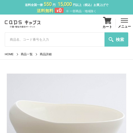
550
15,000
送料全国一律
円
円以上（税込）お買上げで
0
送料無料
¥
※ 一部商品・地域除く
メニュー
カート
検索
HOME
商品一覧
商品詳細