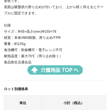
形状です。
底面は吸盤状の滑り止めが付いており、上から軽く抑えるとテー
ブルに固定できます。
仕様
サイズ：外径×高さ(mm)Φ150×78
材質：本体/ABS樹脂、滑り止め/TPR
重量：約125g
食洗機可・乾燥機可・電子レンジ不可
耐熱温度：最大70℃（滑り止め除く）
食品衛生法適合品
ロット別価格表
単位
小計（税込）