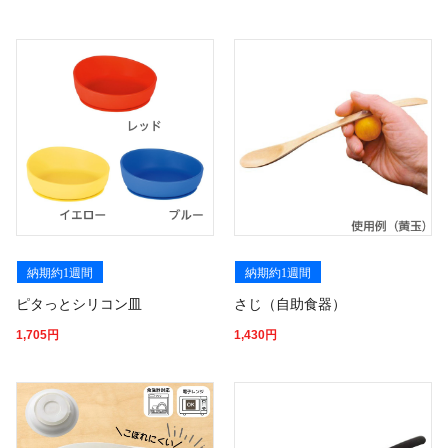
納期約1週間
納期約1週間
ピタっとシリコン皿
さじ（自助食器）
1,705
円
1,430
円