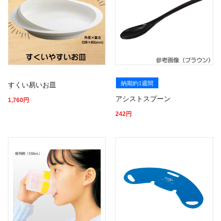
納期約1週間
すくい易いお皿
アシストスプーン
1,760
円
242
円