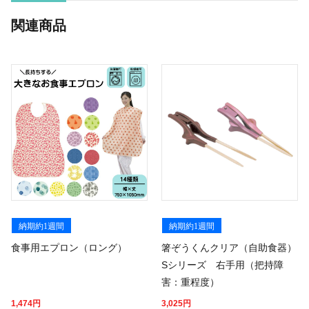
関連商品
納期約1週間
納期約1週間
食事用エプロン（ロング）
箸ぞうくんクリア（自助食器）
Sシリーズ 右手用（把持障
害：重程度）
1,474
円
3,025
円