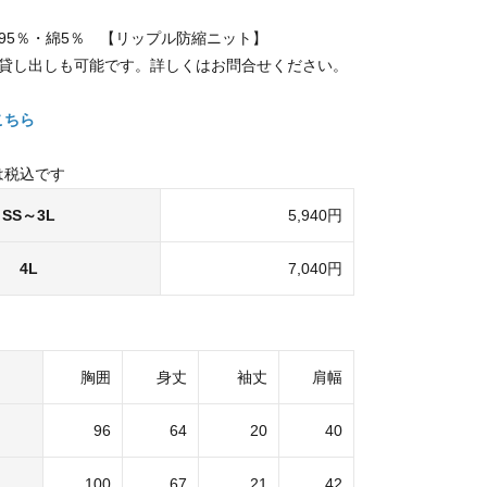
95％・綿5％ 【リップル防縮ニット】
の貸し出しも可能です。詳しくはお問合せください。
こちら
は税込です
SS～3L
5,940円
4L
7,040円
胸囲
身丈
袖丈
肩幅
96
64
20
40
100
67
21
42