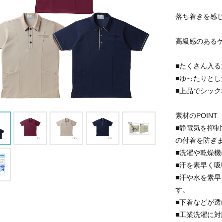
落ち着きを感
高級感のある
■たくさん入
■ゆったりと
■上品でシッ
素材のPOINT
■静電気を抑
の付着を防ぎ
■洗濯や乾燥
■汗を素早く
■汗や水を素
す。
■下着などが
■工業洗濯に