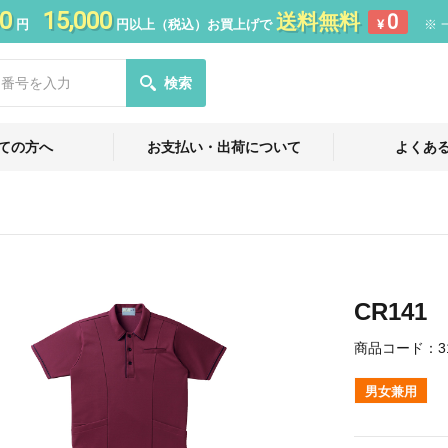
0
15,000
送料無料
0
円
円以上（税込）お買上げで
¥
※ 
検索
ての方へ
お支払い・出荷について
よくあ
CR14
商品コード：
3
男女兼用