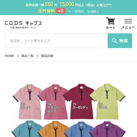
550
15,000
送料全国一律
円
円以上（税込）お買上げで
0
送料無料
¥
※ 一部商品・地域除く
メニュー
カート
検索
HOME
商品一覧
商品詳細