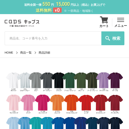
550
15,000
送料全国一律
円
円以上（税込）お買上げで
0
送料無料
¥
※ 一部商品・地域除く
メニュー
カート
検索
HOME
商品一覧
商品詳細