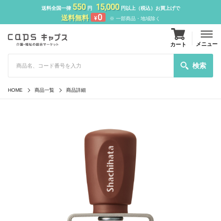
550
15,000
送料全国一律
円
円以上（税込）お買上げで
0
送料無料
¥
※ 一部商品・地域除く
メニュー
カート
検索
HOME
商品一覧
商品詳細