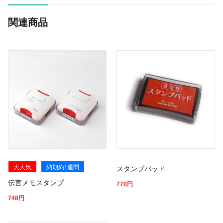
関連商品
大人気
納期約1週間
スタンプパッド
伝言メモスタンプ
770
円
748
円