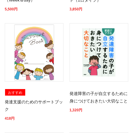
5,500
円
3,850
円
おすすめ
発達障害の子が自立するために
身につけておきたい大切なこと
発達支援のためのサポートブッ
ク
1,320
円
418
円