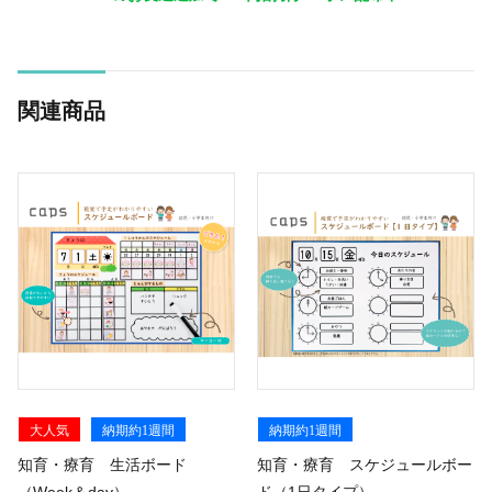
関連商品
大人気
納期約1週間
納期約1週間
知育・療育 生活ボード
知育・療育 スケジュールボー
（Week＆day）
ド（1日タイプ）