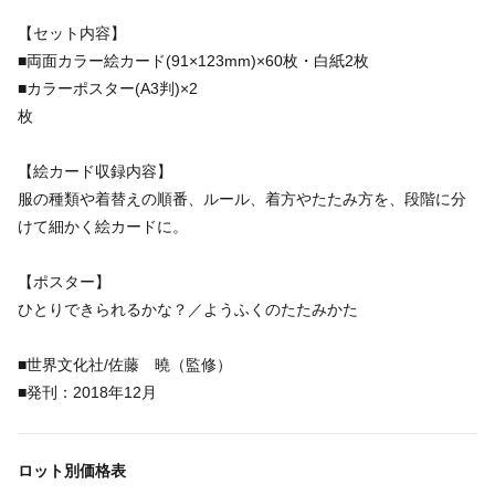
【セット内容】
■両面カラー絵カード(91×123mm)×60枚・白紙2枚
■カラーポスター(A3判)×2
【絵カード収録内容】
服の種類や着替えの順番、ルール、着方やたたみ方を、段階に分
けて細かく絵カードに。
【ポスター】
ひとりできられるかな？／ようふくのたたみかた
■世界文化社/佐藤 曉（監修）
■発刊：2018年12月
ロット別価格表