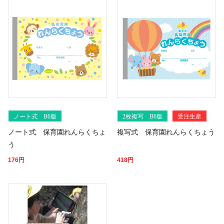
ノート式 B6版
2枚複写 B6版
受注生産
ノート式 保育園れんらくちょ
複写式 保育園れんらくちょう
う
176
円
418
円