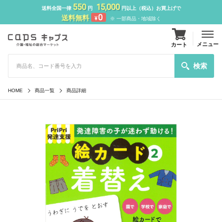
550
15,000
送料全国一律
円
円以上（税込）お買上げで
0
送料無料
¥
※ 一部商品・地域除く
メニュー
カート
検索
HOME
商品一覧
商品詳細