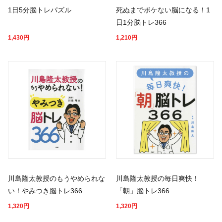
1日5分脳トレパズル
死ぬまでボケない脳になる！1
日1分脳トレ366
1,430
円
1,210
円
川島隆太教授のもうやめられな
川島隆太教授の毎日爽快！
い！やみつき脳トレ366
「朝」脳トレ366
1,320
円
1,320
円