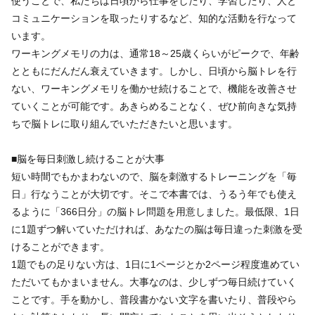
使うことで、私たちは日頃から仕事をしたり、学習したり、人と
コミュニケーションを取ったりするなど、知的な活動を行なって
います。
ワーキングメモリの力は、通常18～25歳くらいがピークで、年齢
とともにだんだん衰えていきます。しかし、日頃から脳トレを行
ない、ワーキングメモリを働かせ続けることで、機能を改善させ
ていくことが可能です。あきらめることなく、ぜひ前向きな気持
ちで脳トレに取り組んでいただきたいと思います。
■脳を毎日刺激し続けることが大事
短い時間でもかまわないので、脳を刺激するトレーニングを「毎
日」行なうことが大切です。そこで本書では、うるう年でも使え
るように「366日分」の脳トレ問題を用意しました。最低限、1日
に1題ずつ解いていただければ、あなたの脳は毎日違った刺激を受
けることができます。
1題でもの足りない方は、1日に1ページとか2ページ程度進めてい
ただいてもかまいません。大事なのは、少しずつ毎日続けていく
ことです。手を動かし、普段書かない文字を書いたり、普段やら