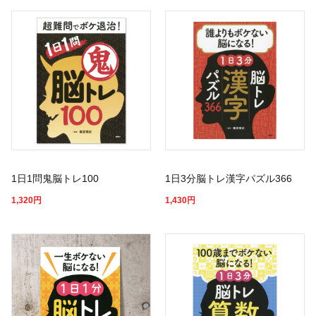
1日1問鬼脳トレ100
1日3分脳トレ漢字パズル366
1,320
円
1,430
円