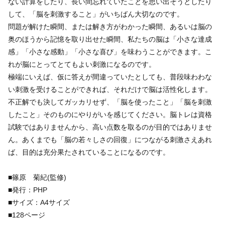
ない計算をしたり、長い間忘れていたことを思い出そうとしたり
して、「脳を刺激すること」がいちばん大切なのです。
問題が解けた瞬間、または解き方がわかった瞬間、あるいは脳の
奥のほうから記憶を取り出せた瞬間、私たちの脳は「小さな達成
感」「小さな感動」「小さな喜び」を味わうことができます。こ
れが脳にとってとてもよい刺激になるのです。
極端にいえば、仮に答えが間違っていたとしても、普段味わわな
い刺激を受けることができれば、それだけで脳は活性化します。
不正解でも決してガッカリせず、「脳を使ったこと」「脳を刺激
したこと」そのものにやりがいを感じてください。脳トレは資格
試験ではありませんから、高い点数を取るのが目的ではありませ
ん。あくまでも「脳の若々しさの回復」につながる刺激さえあれ
ば、目的は充分果たされていることになるのです。
■篠原 菊紀(監修)
■発行：PHP
■サイズ：A4サイズ
■128ページ