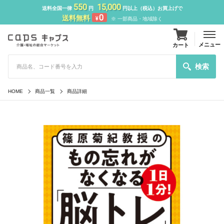
550
15,000
送料全国一律
円
円以上（税込）お買上げで
0
送料無料
¥
※ 一部商品・地域除く
メニュー
カート
検索
HOME
商品一覧
商品詳細