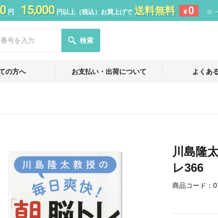
0
15,000
送料無料
0
円
円以上（税込）お買上げで
¥
※ 
検索
ての方へ
お支払い・出荷について
よくあ
川島隆
レ366
商品コード：
0