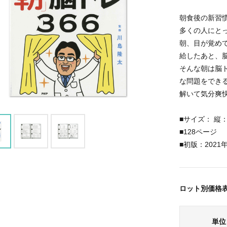
朝食後の新習
多くの人にと
朝、目が覚め
給したあと、
そんな朝は脳
な問題をでき
解いて気分爽快
■サイズ： 縦：2
■128ページ
■初版：2021
ロット別価格
単位