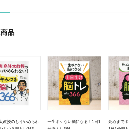
連商品
太教授のもうやめられ
一生ボケない脳になる！1日1
死ぬまでボ
やみつき脳トレ366
分脳トレ366
1日1分脳ト