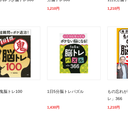
1,210
円
1,210
円
鬼脳トレ100
1日5分脳トレパズル
もの忘れが
レ」366
1,430
円
1,210
円