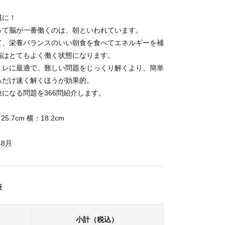
慣に！
って脳が一番働くのは、朝といわれています。
て、栄養バランスのいい朝食を食べてエネルギーを補
脳はとてもよく働く状態になります。
トレに最適で、難しい問題をじっくり解くより、簡単
るだけ速く解くほうが効果的。
になる問題を366問紹介します。
5.7cm 横：18.2cm
年8月
表
小計（税込）