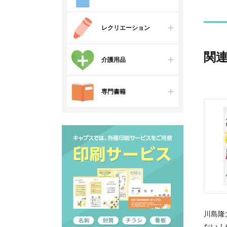
レクリエーション
関
介護用品
専門書籍
川島隆
ない！