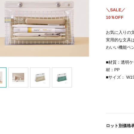
＼SALE／
10％OFF
お気に入りの
実用的な文具
わいい機能ペ
■材質：透明ケ
材：PP
■サイズ： W19
ロット別価格