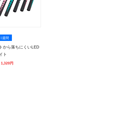
1週間
トから落ちにくいLED
イト
 1,320
円