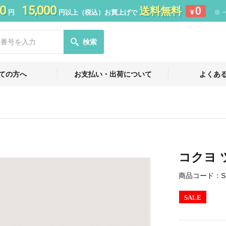
0
15,000
送料無料
0
円
円以上（税込）お買上げで
¥
※ 
検索
ての方へ
お支払い・出荷について
よくあ
コクヨ
商品コード：
S
SALE