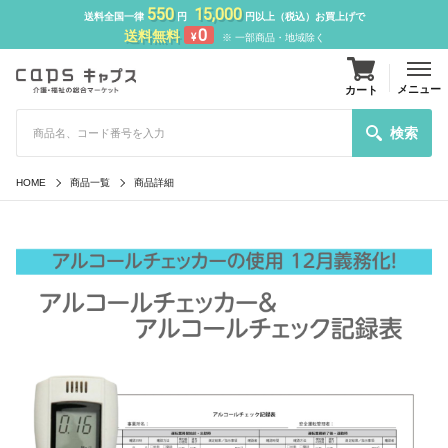
550
15,000
送料全国一律
円
円以上（税込）お買上げで
0
送料無料
¥
※ 一部商品・地域除く
メニュー
カート
検索
HOME
商品一覧
商品詳細