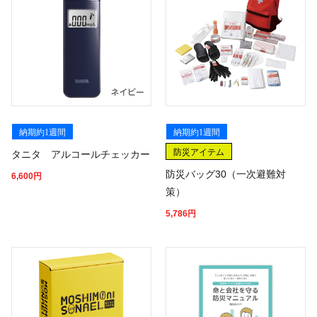
納期約1週間
納期約1週間
防災アイテム
タニタ アルコールチェッカー
防災バッグ30（一次避難対
6,600
円
策）
5,786
円