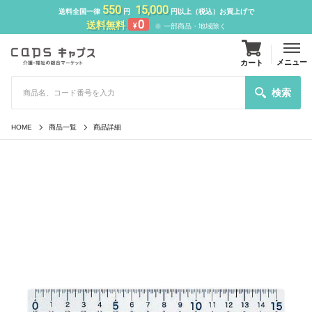
550
15,000
送料全国一律
円
円以上（税込）お買上げで
0
送料無料
¥
※ 一部商品・地域除く
メニュー
カート
検索
HOME
商品一覧
商品詳細