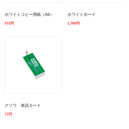
ホワイトコピー用紙（A4）
ホワイトボード
572
円
1,760
円
クツワ 単語カード
77
円