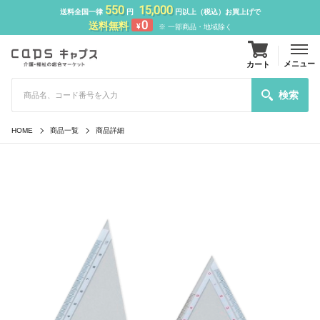
550
15,000
送料全国一律
円
円以上（税込）お買上げで
0
送料無料
¥
※ 一部商品・地域除く
メニュー
カート
検索
HOME
商品一覧
商品詳細