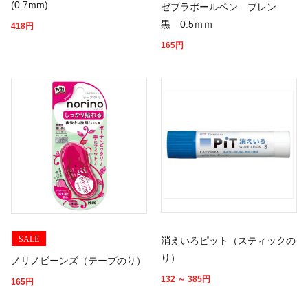
(0.7mm)
ゼブラボールペン ブレン
黒 0.5ｍｍ
418
円
165
円
SALE
消えいろピット（スティックの
り）
ノリノビーンズ（テープのり）
132 ～ 385
円
165
円