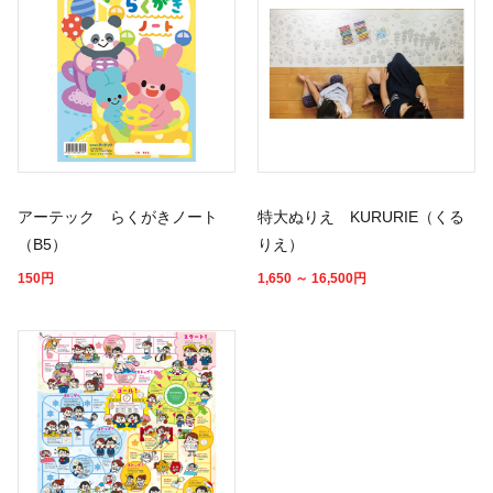
アーテック らくがきノート
特大ぬりえ KURURIE（くる
（B5）
りえ）
150
円
1,650 ～ 16,500
円