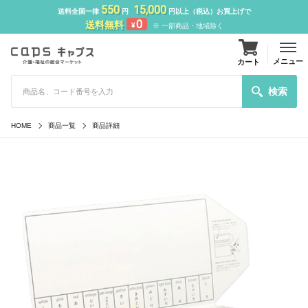
550
15,000
送料全国一律
円
円以上（税込）お買上げで
0
送料無料
¥
※ 一部商品・地域除く
メニュー
カート
検索
HOME
商品一覧
商品詳細