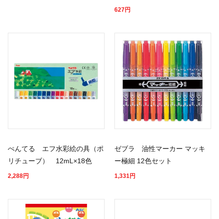
627
円
ぺんてる エフ水彩絵の具（ポ
ゼブラ 油性マーカー マッキ
リチューブ） 12mL×18色
ー極細 12色セット
2,288
円
1,331
円