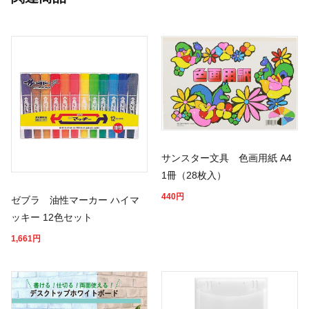
サンスター文具 色画用紙 A4
1冊（28枚入）
440
円
ゼブラ 油性マーカー ハイマ
ッキー 12色セット
1,661
円