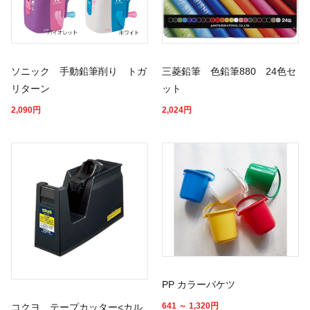
ソニック 手動鉛筆削り トガ
三菱鉛筆 色鉛筆880 24色セ
リターン
ット
2,090
円
2,024
円
PP カラーバケツ
641 ～ 1,320
円
コクヨ テープカッター<カル