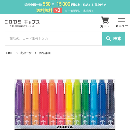
550
15,000
送料全国一律
円
円以上（税込）お買上げで
0
送料無料
¥
※ 一部商品・地域除く
メニュー
カート
検索
HOME
商品一覧
商品詳細