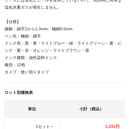
ケースには塩化ビニールを使用していないので、焼却時に有害な
塩化水素ガスが発生しません。
【仕様】
線幅：細字1から1.3mm、極細0.5mm
ペン先：極細・細字
インク色：黒・青・ライトブルー・緑・ライトグリーン・黄・ピ
ンク・紫・赤・オレンジ・ライトブラウン・茶
インク種類：油性染料インク
種別：12色
タイプ：使い切りタイプ
ロット別価格表
単位
小計（税込）
1セット～
1,331円