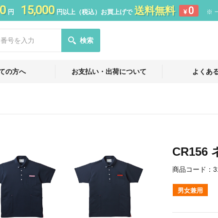
0
15,000
送料無料
0
円
円以上（税込）お買上げで
¥
※ 
検索
ての方へ
お支払い・出荷について
よくあ
CR15
商品コード：
3
男女兼用