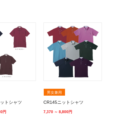
男女兼用
ニットシャツ
CR145ニットシャツ
60
円
7,370 ～ 8,800
円