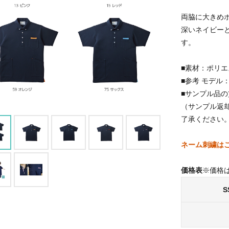
両脇に大きめ
深いネイビー
す。
■素材：ポリエ
■参考 モデル：
■サンプル品
（サンプル返
了承ください
ネーム刺繍は
価格表
※価格
S