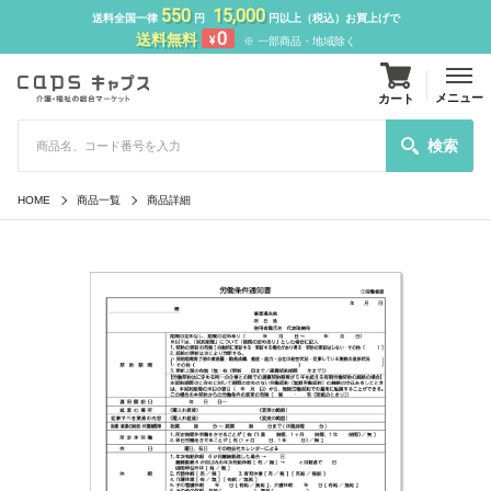
550
15,000
送料全国一律
円
円以上（税込）お買上げで
0
送料無料
¥
※ 一部商品・地域除く
メニュー
カート
検索
HOME
商品一覧
商品詳細