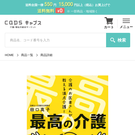
550
15,000
送料全国一律
円
円以上（税込）お買上げで
0
送料無料
¥
※ 一部商品・地域除く
メニュー
カート
検索
HOME
商品一覧
商品詳細