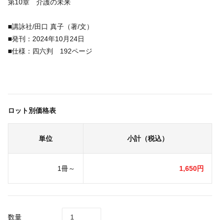
第10章 介護の未来
■講詠社/田口 真子（著/文）
■発刊：2024年10月24日
■仕様：四六判 192ページ
ロット別価格表
単位
小計（税込）
1冊～
1,650円
数量