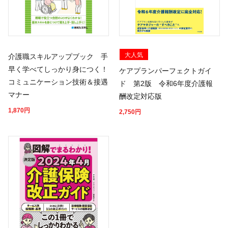
大人気
介護職スキルアップブック 手
早く学べてしっかり身につく！
ケアプランパーフェクトガイ
コミュニケーション技術＆接遇
ド 第2版 令和6年度介護報
マナー
酬改定対応版
1,870
円
2,750
円