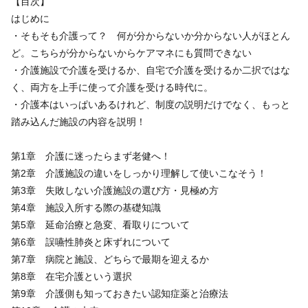
【目次】
はじめに
・そもそも介護って？ 何が分からないか分からない人がほとん
ど。こちらが分からないからケアマネにも質問できない
・介護施設で介護を受けるか、自宅で介護を受けるか二択ではな
く、両方を上手に使って介護を受ける時代に。
・介護本はいっぱいあるけれど、制度の説明だけでなく、もっと
踏み込んだ施設の内容を説明！
第1章 介護に迷ったらまず老健へ！
第2章 介護施設の違いをしっかり理解して使いこなそう！
第3章 失敗しない介護施設の選び方・見極め方
第4章 施設入所する際の基礎知識
第5章 延命治療と急変、看取りについて
第6章 誤嚥性肺炎と床ずれについて
第7章 病院と施設、どちらで最期を迎えるか
第8章 在宅介護という選択
第9章 介護側も知っておきたい認知症薬と治療法