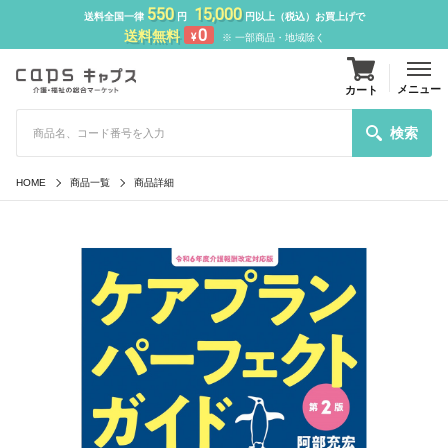
550
15,000
送料全国一律
円
円以上（税込）お買上げで
0
送料無料
¥
※ 一部商品・地域除く
メニュー
カート
検索
HOME
商品一覧
商品詳細