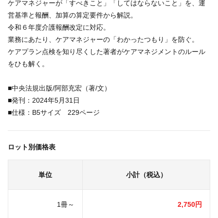
ケアマネジャーが「すべきこと」「してはならないこと」を、運
営基準と報酬、加算の算定要件から解説。
令和６年度介護報酬改定に対応。
業務にあたり、ケアマネジャーの「わかったつもり」を防ぐ。
ケアプラン点検を知り尽くした著者がケアマネジメントのルール
をひも解く。
■中央法規出版/阿部充宏（著/文）
■発刊：2024年5月31日
■仕様：B5サイズ 229ページ
ロット別価格表
単位
小計（税込）
1冊～
2,750円