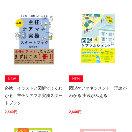
NEW
NEW
図説ケアマネジメント 理論が
必携！イラストと図解でよくわ
わかる 実践がみえる
かる 主任ケアマネ実務スター
トブック
2,640
円
2,640
円