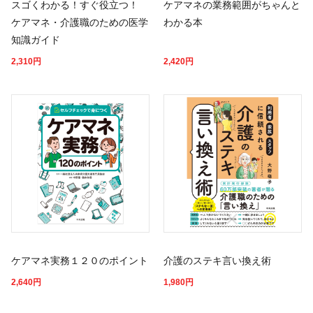
スゴくわかる！すぐ役立つ！
ケアマネの業務範囲がちゃんと
ケアマネ・介護職のための医学
わかる本
知識ガイド
2,310
円
2,420
円
ケアマネ実務１２０のポイント
介護のステキ言い換え術
2,640
円
1,980
円