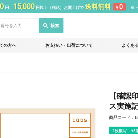
0
15,000
送料無料
0
円
円以上（税込）お買上げで
¥
※ 
検索
ての方へ
お支払い・出荷について
よくあ
【確認
ス実施
商品コード：
B
2枚複写 A5