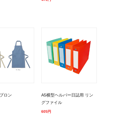
プロン
A5横型ヘルパー日誌用 リン
グファイル
605
円