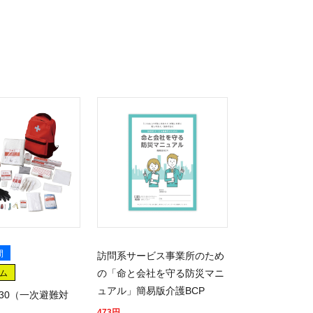
間
訪問系サービス事業所のため
の「命と会社を守る防災マニ
ム
ュアル」簡易版介護BCP
30（一次避難対
473
円