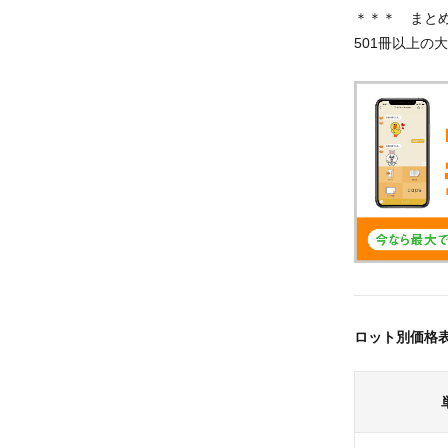
＊＊＊ まと
501冊以上の
ロット別価格