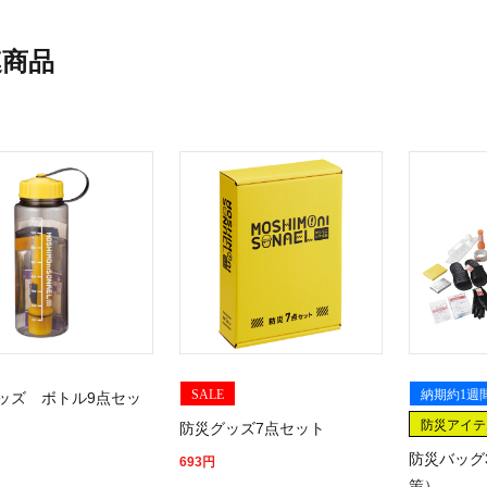
連商品
SALE
納期約1週
ッズ ボトル9点セッ
防災アイテ
防災グッズ7点セット
防災バッグ
693
円
策）