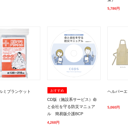
5,786
円
おすすめ
ルミブランケット
ヘルパーエ
CD版（施設系サービス）命
と会社を守る防災マニュア
5,060
円
ル 簡易版介護BCP
4,268
円