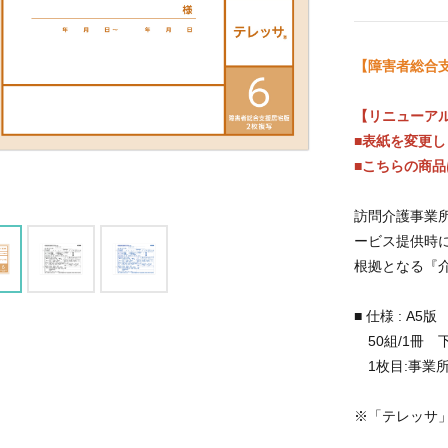
【障害者総合
【リニューア
■表紙を変更し
■こちらの商
訪問介護事業所
ービス提供時
根拠となる『
■ 仕様 : A
50組/1冊 
1枚目:事業所
※「テレッサ