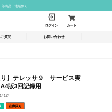
一部商品・地域除く
ログイン
カート
るご質問
お問い合わせ
限り】テレッサ９ サービス実
A4版3回記録用
14124
版
在庫限り