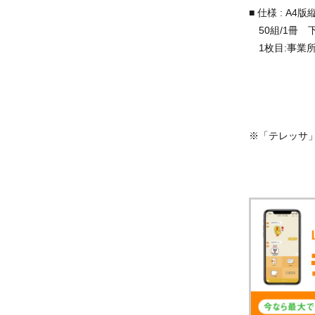
■ 仕様 : A
50組/1冊 
1枚目:事業所
※「テレッサ