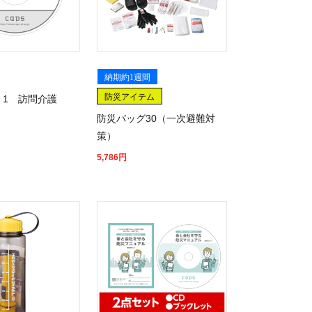
納期約1週間
防災アイテム
」1 訪問介護
防災バッグ30（一次避難対
策）
5,786
円