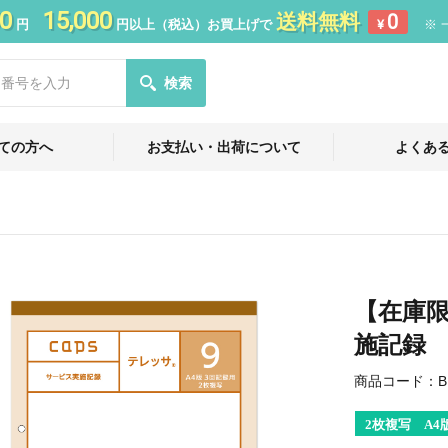
0
15,000
送料無料
0
円
円以上（税込）お買上げで
¥
※ 
検索
ての方へ
お支払い・出荷について
よくあ
【在庫
施記録 
商品コード：
B
2枚複写 A4