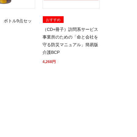
おすすめ
 ボトル9点セッ
（CD+冊子）訪問系サービス
事業所のための「命と会社を
守る防災マニュアル」簡易版
介護BCP
4,268
円