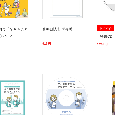
おすすめ
護で「できること」
業務日誌(訪問介護)
ないこと」
「帳票CD
913
円
4,268
円