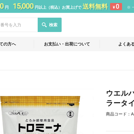
0
15,000
送料無料
0
円
円以上（税込）お買上げで
¥
※ 
検索
ての方へ
お支払い・出荷について
よくあ
ウエルハ
ラータイ
商品コード：
A