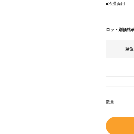
■冷温両用
ロット別価格
単位
数量