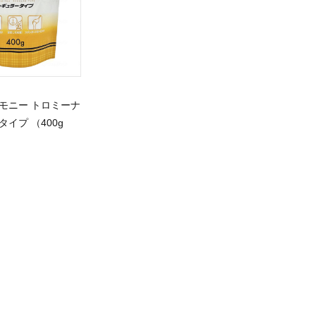
モニー トロミーナ
イプ （400g