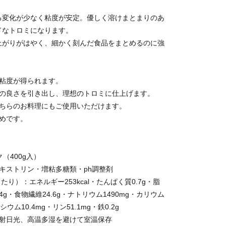
る変化が少なく粘度が安定。優しく溶けまとまりのあ
ドなトロミになります。
上がりがはやく、細かく刻んだ食品をまとめるのに強
な粘度が得られます。
材の良さを引き出し、理想のトロミに仕上げます。
どちらのお料理にもご使用いただけます。
えめです。
（400g入）
キストリン・増粘多糖類・ph調整剤
当たり）：エネルギー253kcal・たんぱく質0.7g・脂
.4g・食物繊維24.6g・ナトリウム1490mg・カリウム
シウム10.4mg・リン51.1mg・鉄0.2g
直射日光、高温多湿を避けて室温保存