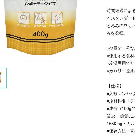
時間経過によ
るスタンダー
とろみの立ち
みを発揮。
○少量で十分
○使用する食
○冷温両用で
○カロリー控
【仕様】
■入数：1パック
■原材料名：デ
■成分（100g
質0g・糖質61
1650mg・カル
■保存方法：