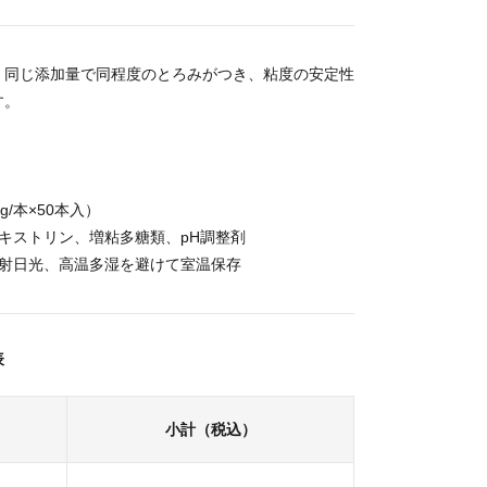
、同じ添加量で同程度のとろみがつき、粘度の安定性
す。
g/本×50本入）
キストリン、増粘多糖類、pH調整剤
直射日光、高温多湿を避けて室温保存
表
小計（税込）