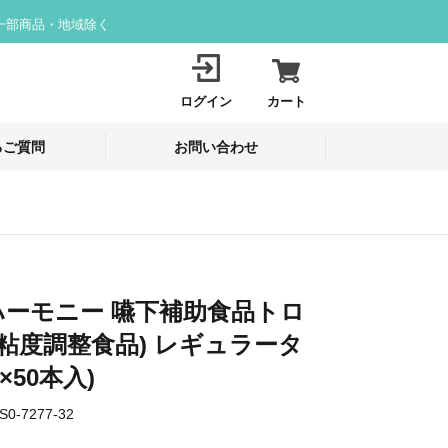
一部商品・地域除く
ログイン
カート
るご質問
お問い合わせ
ーモニー 嚥下補助食品トロ
(粘度調整食品) レギュラータ
g×50本入)
S0-7277-32