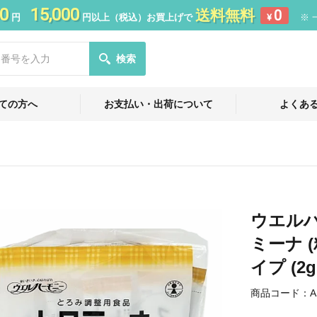
0
15,000
送料無料
0
円
円以上（税込）お買上げで
¥
※ 
検索
ての方へ
お支払い・出荷について
よくあ
ウエルハ
ミーナ 
イプ (2
商品コード：
A