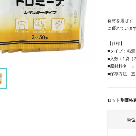
食材を選ばず
に優れていま
【仕様】
■タイプ：粘潤
■入数：1袋（2
■原材料名：デ
■保存方法：
ロット別価格
単位