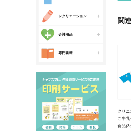
レクリエーション
関
介護用品
専門書籍
クリニ
こ牛乳
食品)3