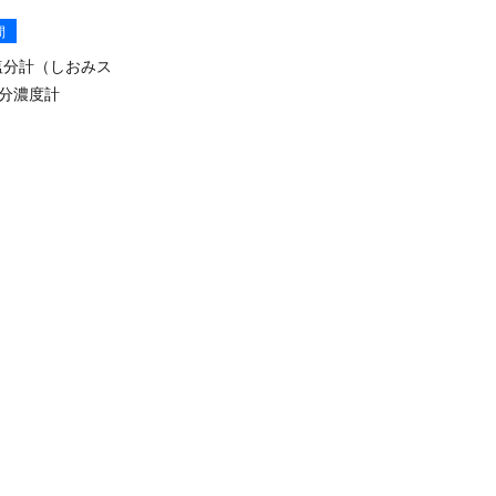
間
 塩分計（しおみス
分濃度計