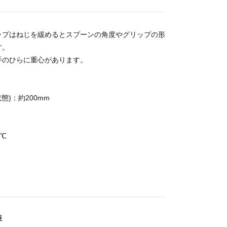
ップはねじを緩めるとスプーンの角度やグリップの形
す。
手のひらに重心があります。
態)：約200mm
0℃
表