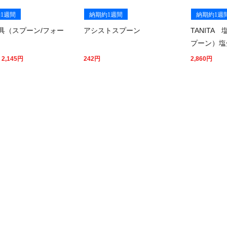
1週間
納期約1週間
納期約1週
具（スプーン/フォー
アシストスプーン
TANITA
プーン）塩
 2,145
円
242
円
2,860
円