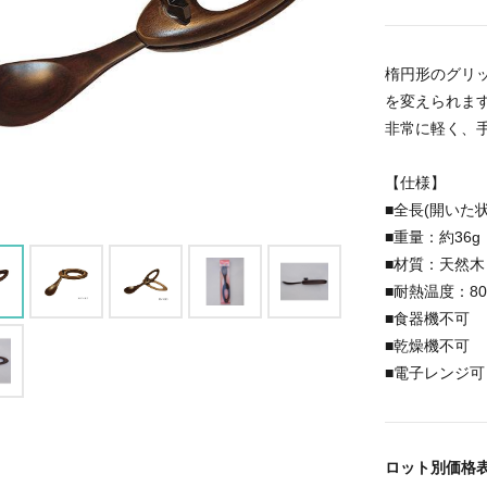
楕円形のグリ
を変えられま
非常に軽く、
【仕様】
■全長(開いた状
■重量：約36g
■材質：天然木
■耐熱温度：8
■食器機不可
■乾燥機不可
■電子レンジ可
ロット別価格