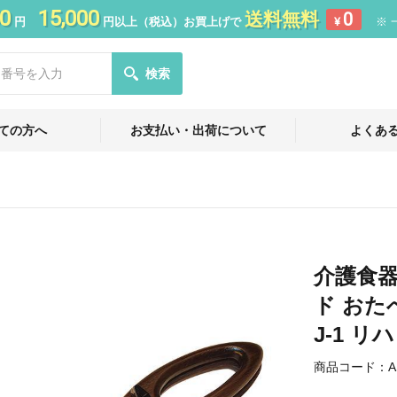
0
15,000
送料無料
0
円
円以上（税込）お買上げで
¥
※ 
検索
ての方へ
お支払い・出荷について
よくあ
介護食器
ド おた
J-1 リ
商品コード：
A