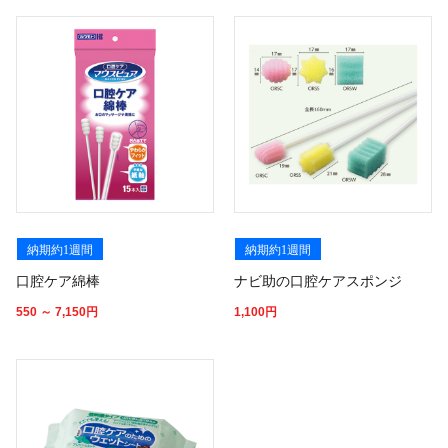
納期約1週間
納期約1週間
口腔ケア綿棒
ナビ助の口腔ケアスポンジ
550 ～ 7,150
円
1,100
円