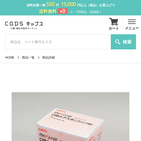
550
15,000
送料全国一律
円
円以上（税込）お買上げで
0
送料無料
¥
※ 一部商品・地域除く
メニュー
カート
検索
HOME
商品一覧
商品詳細