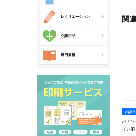
レクリエーション
関
介護用品
専門書籍
納期約
パナソ
イレ消