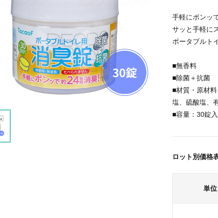
手軽にポンッで
サッと手軽に
ポータブルト
■無香料
■除菌＋抗菌
■材質・原材
塩、硫酸塩、
■容量：30錠入
ロット別価格
単位