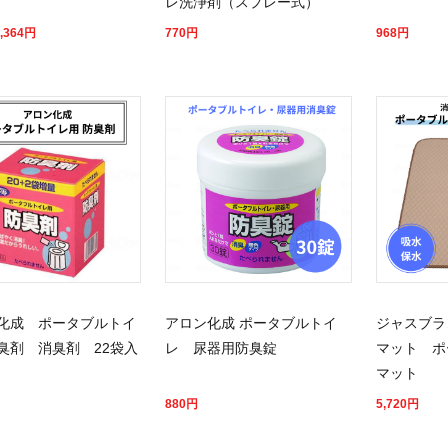
レ洗浄剤（スプレー式）
,364
円
770
円
968
円
化成 ポータブルトイ
アロン化成 ポータブルトイ
ジャスブラ
臭剤 消臭剤 22袋入
レ 尿器用防臭錠
マット ポ
マット
880
円
5,720
円