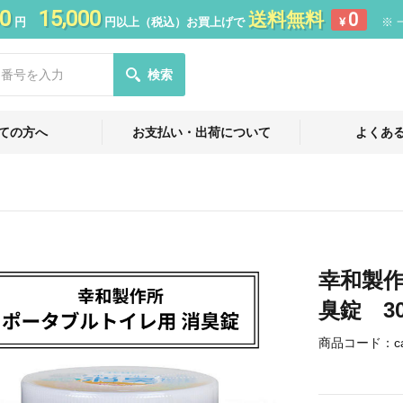
0
15,000
送料無料
0
円
円以上（税込）お買上げで
¥
※ 
検索
ての方へ
お支払い・出荷について
よくあ
幸和製作
臭錠 3
商品コード：
c