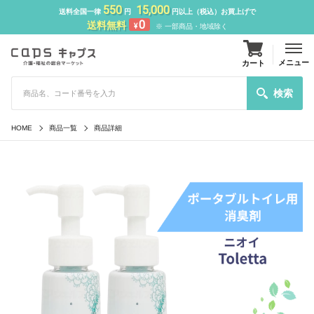
550
15,000
送料全国一律
円
円以上（税込）お買上げで
0
送料無料
¥
※ 一部商品・地域除く
メニュー
カート
検索
HOME
商品一覧
商品詳細