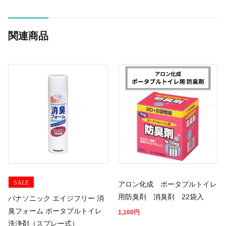
関連商品
SALE
アロン化成 ポータブルトイレ
用防臭剤 消臭剤 22袋入
パナソニック エイジフリー 消
臭フォーム ポータブルトイレ
1,100
円
洗浄剤（スプレー式）