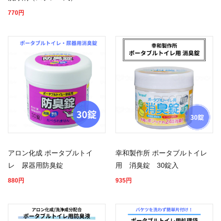
770
円
アロン化成 ポータブルトイ
幸和製作所 ポータブルトイレ
レ 尿器用防臭錠
用 消臭錠 30錠入
880
円
935
円