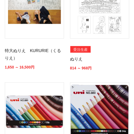
受注生産
特大ぬりえ KURURIE（くる
りえ）
ぬりえ
1,650 ～ 16,500
円
814 ～ 968
円