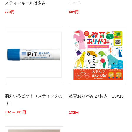
スティッキールはさみ
コート
770
円
605
円
消えいろピット（スティックの
教育おりがみ 27枚入 15×15
り）
132 ～ 385
円
132
円