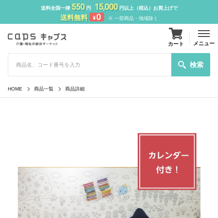
550
15,000
送料全国一律
円
円以上（税込）お買上げで
0
送料無料
¥
※ 一部商品・地域除く
メニュー
カート
検索
HOME
商品一覧
商品詳細