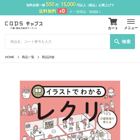
550
15,000
送料全国一律
円
円以上（税込）お買上げで
0
送料無料
¥
※ 一部商品・地域除く
メニュー
カート
検索
HOME
商品一覧
商品詳細