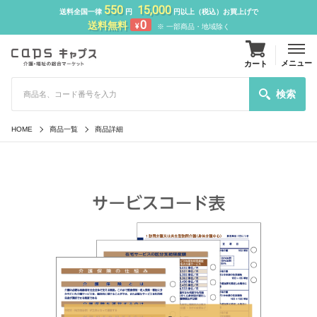
550
15,000
送料全国一律
円
円以上（税込）お買上げで
0
送料無料
¥
※ 一部商品・地域除く
メニュー
カート
検索
HOME
商品一覧
商品詳細