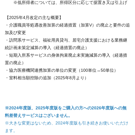
※低所得者については、所得区分に応じて据置き又は引上げ
【2025年4月改定の主な概要】
・介護職員等処遇改善加算の経過措置（加算V）の廃止と要件の追
加及び変更
・訪問系サービス、福祉用具貸与、居宅介護支援における業務継
続計画未策定減算の導入（経過措置の廃止）
・短期入所系サービスの身体拘束廃止未実施減算の導入（経過措
置の廃止）
・協力医療機関連携加算の単位の変更（100単位→50単位）
・室料相当額控除の追加（2025年8月より）
※2024年度版、2025年度版をご購入の方への2026年度版への無
料差替えサービスはございません。
※大きな変更はないため、2024年度版も引き続きお使いいただけ
ます。