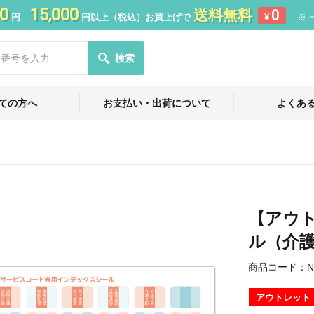
0
15,000
送料無料
0
円
円以上（税込）お買上げで
¥
※ 
検索
ての方へ
お支払い・出荷について
よくあ
【アウ
ル（介
商品コード：
N
アウトレット