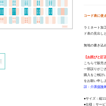
コード表に使
ラミネート加
ド表の見出し
無地の書き込
【お詫びと訂
こちらで販売
一部誤りがご
購入をご検討
をお願い申し
誤：介護
保険
●サイズ：縦11
●仕様：サービ