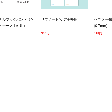
ナルブックバンド（ケ
サブノート(ケア手帳用)
ゼブラ 手
・ナース手帳用）
(0.7mm)
330
円
418
円