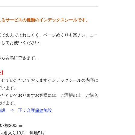
えるサービスの種類のインデックスシールです。
工で丈夫でよれにくく、ページめくりも楽チン。コー
としてお使いください。
みも容易にできます。
正】
させていただいておりますインデックシールの内容に
ざいます。
いただいておりますお客様には、ご理解の上、ご購入
上げます。
施設 ⇒ 正：介護
保健
施設
0×横200mm
ス名入り19片 無地5片