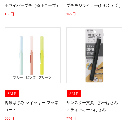
ホワイパープチ（修正テープ）
プチモジライナー(ﾏｰｷﾝｸﾞﾃｰﾌﾟ)
165
円
165
円
SALE
SALE
携帯はさみ ツイッギー フッ素
サンスター文具 携帯はさみ
コート
スティッキールはさみ
605
円
770
円