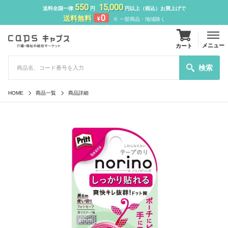
550
15,000
送料全国一律
円
円以上（税込）お買上げで
0
送料無料
¥
※ 一部商品・地域除く
メニュー
カート
検索
HOME
商品一覧
商品詳細