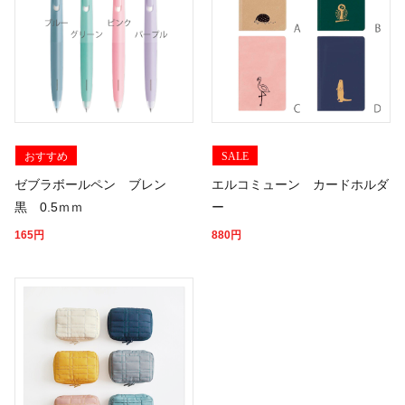
おすすめ
SALE
ゼブラボールペン ブレン
エルコミューン カードホルダ
黒 0.5ｍｍ
ー
165
円
880
円