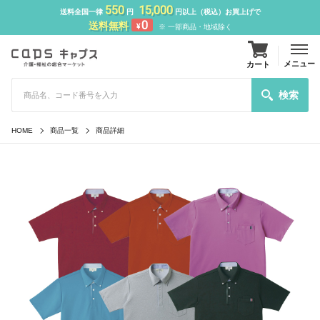
550
15,000
送料全国一律
円
円以上（税込）お買上げで
0
送料無料
¥
※ 一部商品・地域除く
メニュー
カート
検索
HOME
商品一覧
商品詳細