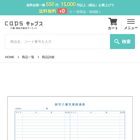
550
15,000
送料全国一律
円
円以上（税込）お買上げで
0
送料無料
¥
※ 一部商品・地域除く
メニュー
カート
検索
HOME
商品一覧
商品詳細