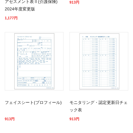
アセスメント表Ⅱ(介護保険)
913
円
2024年度変更版
1,177
円
フェイスシート(プロフィール)
モニタリング・認定更新日チェ
ック表
913
円
913
円