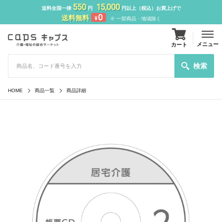
550
15,000
送料全国一律
円
円以上（税込）お買上げで
0
送料無料
¥
※ 一部商品・地域除く
メニュー
カート
検索
HOME
商品一覧
商品詳細