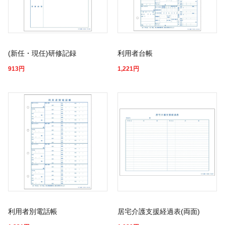
(新任・現任)研修記録
利用者台帳
913
円
1,221
円
利用者別電話帳
居宅介護支援経過表(両面)