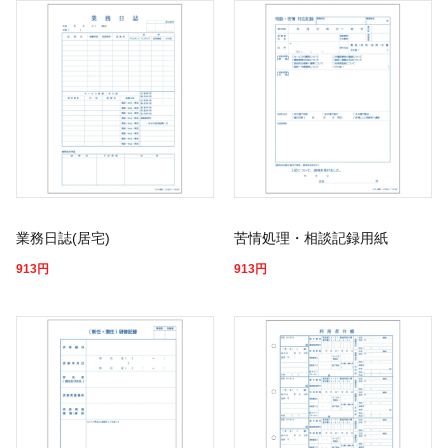
業務日誌(居宅)
苦情処理・相談記録用紙
913
円
913
円