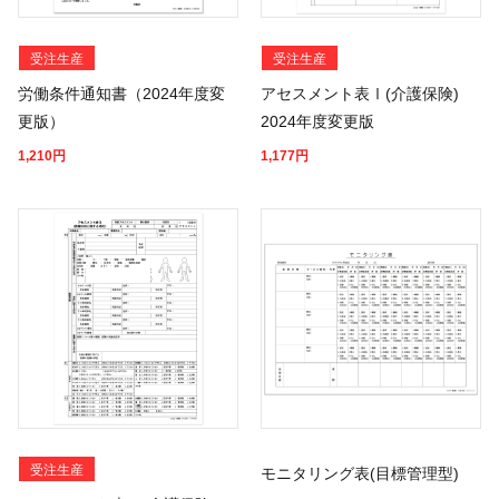
受注生産
受注生産
労働条件通知書（2024年度変
アセスメント表Ⅰ(介護保険)
更版）
2024年度変更版
1,210
円
1,177
円
受注生産
モニタリング表(目標管理型)