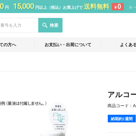
0
15,000
送料無料
0
円
円以上（税込）お買上げで
¥
※ 
検索
ての方へ
お支払い・出荷について
よくあ
アルコ
商品コード：
A
納期約1週間