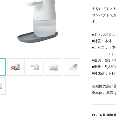
手をかざすと
コンパクトで
す。
■ボトル容量：約
■材質：本体・
■サイズ：（本体
（トレー使用
■電源：単3形
■重量：約33
■付属品：ト
※粘性の高い
※本体に薬液
ロット別価格