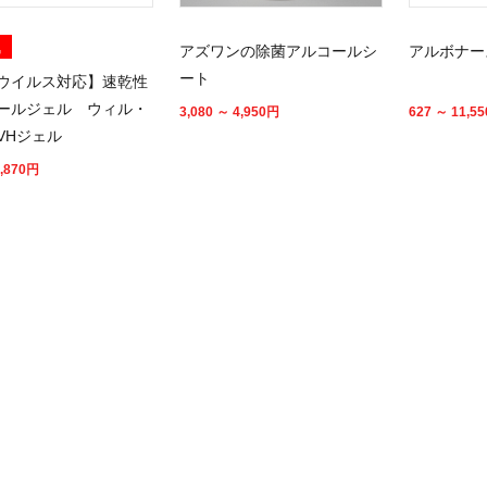
気
アズワンの除菌アルコールシ
アルボナー
ート
ウイルス対応】速乾性
ールジェル ウィル・
3,080 ～ 4,950
円
627 ～ 11,55
VHジェル
,870
円