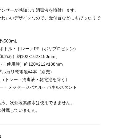
センサーが感知して消毒液を噴射します。
かわいいデザインなので、受付台などにもぴったりで
500mL
ボトル・トレー／PP（ポリプロピレン）
のみ）約102×162×180mm、
時）約120×212×188mm
アルカリ乾電池×4本（別売）
0g（トレー・消毒液・乾電池を除く）
レー・メッセージパネル・パネルスタンド
薬液、次亜塩素酸水は使用できません。
は付属していません。
表