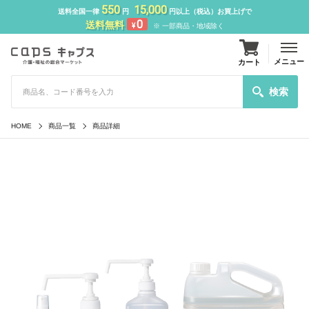
550
15,000
送料全国一律
円
円以上（税込）お買上げで
0
送料無料
¥
※ 一部商品・地域除く
メニュー
カート
検索
HOME
商品一覧
商品詳細