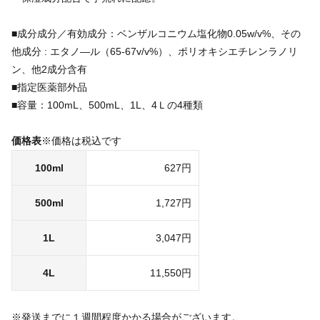
■成分成分／有効成分：ベンザルコニウム塩化物0.05w/v%、その
他成分 : エタノ―ル（65-67v/v%）、ポリオキシエチレンラノリ
ン、他2成分含有
■指定医薬部外品
■容量：100mL、500mL、1L、4Ｌの4種類
価格表
※価格は税込です
100ml
627円
500ml
1,727円
1L
3,047円
4L
11,550円
※発送までに１週間程度かかる場合がございます。