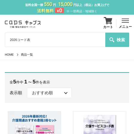
550
15,000
送料全国一律
円
円以上（税込）お買上げで
0
送料無料
¥
※ 一部商品・地域除く
メニュー
カート
検索
HOME
商品一覧
5
1
5
全
件中
〜
件を表示
表示順