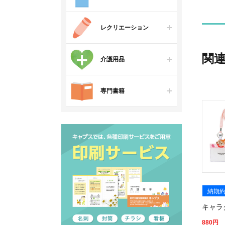
レクリエーション
関
介護用品
専門書籍
納期約
キャラ
880
円