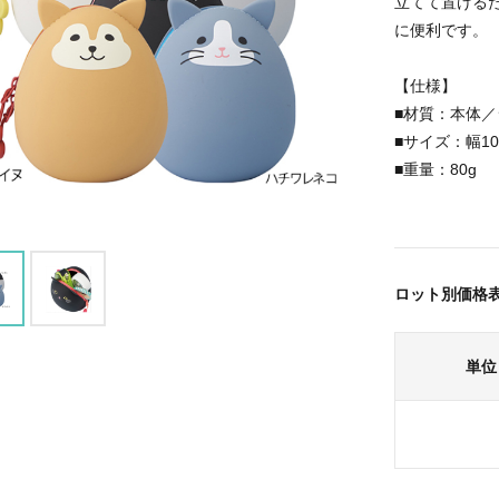
立てて置ける
に便利です。
【仕様】
■材質：本体
■サイズ：幅10
■重量：80g
ロット別価格
単位