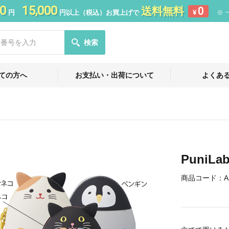
0
15,000
送料無料
0
円
円以上（税込）お買上げで
¥
※ 
検索
ての方へ
お支払い・出荷について
よくあ
Puni
商品コード：
A