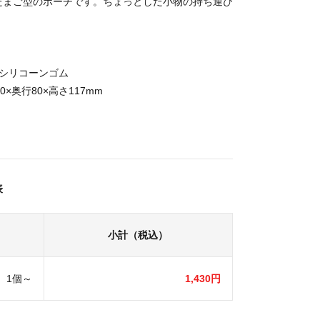
たまご型のポーチです。ちょっとした小物の持ち運び
／シリコーンゴム
0×奥行80×高さ117mm
表
小計（税込）
1個～
1,430円