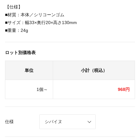
【仕様】
■材質：本体／シリコーンゴム
■サイズ：幅33×奥行20×高さ130mm
■重量：24g
ロット別価格表
単位
小計（税込）
1個～
968円
仕様