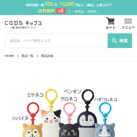
550
15,000
送料全国一律
円
円以上（税込）お買上げで
0
送料無料
¥
※ 一部商品・地域除く
メニュー
カート
検索
HOME
商品一覧
商品詳細