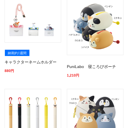
納期約1週間
キャラクターネームホルダー
PuniLabo 寝ころびポーチ
880
円
1,210
円