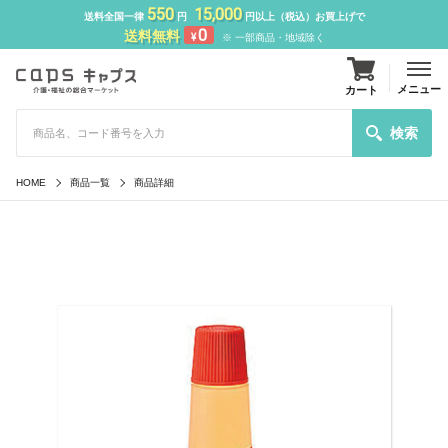
550
15,000
送料全国一律
円
円以上（税込）お買上げで
0
送料無料
¥
※ 一部商品・地域除く
メニュー
カート
検索
HOME
商品一覧
商品詳細