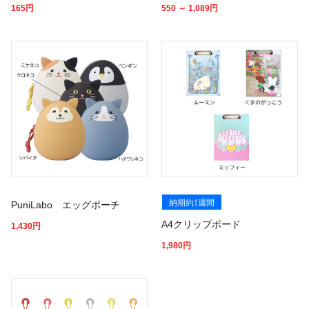
165
円
550 ～ 1,089
円
納期約1週間
PuniLabo エッグポーチ
A4クリップボード
1,430
円
1,980
円