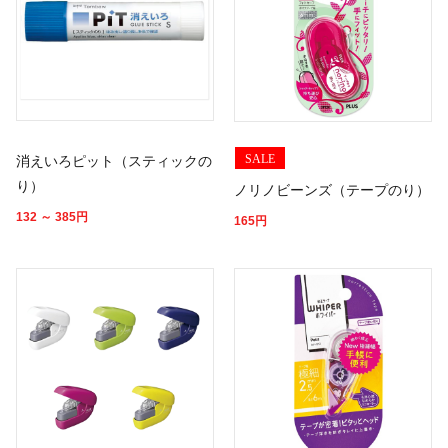
SALE
消えいろピット（スティックの
り）
ノリノビーンズ（テープのり）
132 ～ 385
円
165
円