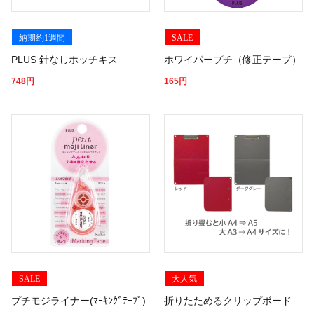
納期約1週間
SALE
PLUS 針なしホッチキス
ホワイパープチ（修正テープ）
748
円
165
円
SALE
大人気
プチモジライナー(ﾏｰｷﾝｸﾞﾃｰﾌﾟ)
折りたためるクリップボード