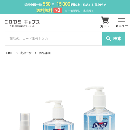
550
15,000
送料全国一律
円
円以上（税込）お買上げで
0
送料無料
¥
※ 一部商品・地域除く
メニュー
カート
検索
HOME
商品一覧
商品詳細