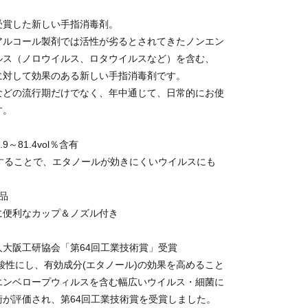
受賞した新しい手指消毒剤。
アルコール製剤では活性が劣るとされてきたノンエン
ルス（ノロウイルス、ロタウイルスなど）を含む、
に対して効果のある新しい手指消毒剤です。
などの流行期だけでなく、年中通じて、日常的にお使
す。
9～81.4vol％含有
にすることで、エタノールが効きにくいウイルスにも
品
えに便利なカップ＆ノズル付き
人大阪工研協会「第64回工業技術賞」受賞
酸性にし、有効成分(エタノール)の効果を高めること
エンベロープウィルスを含む幅広いウイルス・細菌に
術が評価され、第64回工業技術賞を受賞しました。