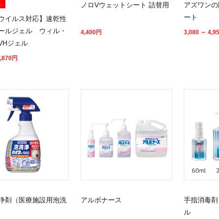
気
ノロVウェットシート 詰替用
アズワンの
ート
ウイルス対応】速乾性
ールジェル ウィル・
4,400
円
3,080 ～ 4,9
VHジェル
,870
円
浄剤（医療施設用泡洗
アルボナース
手指消毒剤
ル