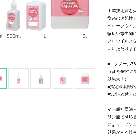
工業技術賞を
従来の速乾性
ベロープウイ
幅広い微生物
ノロウイルス
いいただけま
■エタノール76.
（phを酸性
効果大！）
■指定医薬部外
■5L/詰め替
※一般社団法
リン酸でpHを
により、ノン
効果がある技