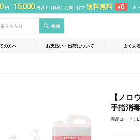
0
15,000
送料無料
0
円
円以上（税込）お買上げで
¥
※ 
検索
ての方へ
お支払い・出荷について
よくあ
【ノロ
手指消毒
商品コード：
L