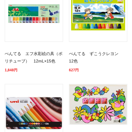
ぺんてる エフ水彩絵の具（ポ
ぺんてる ずこうクレヨン
リチューブ） 12mL×15色
12色
1,848
円
627
円