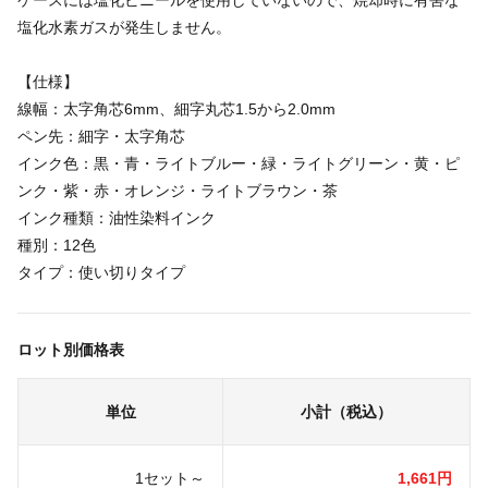
ケースには塩化ビニールを使用していないので、焼却時に有害な
塩化水素ガスが発生しません。
【仕様】
線幅：太字角芯6mm、細字丸芯1.5から2.0mm
ペン先：細字・太字角芯
インク色：黒・青・ライトブルー・緑・ライトグリーン・黄・ピ
ンク・紫・赤・オレンジ・ライトブラウン・茶
インク種類：油性染料インク
種別：12色
タイプ：使い切りタイプ
ロット別価格表
単位
小計（税込）
1セット～
1,661円