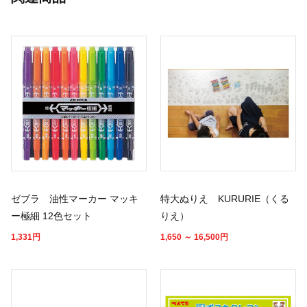
ゼブラ 油性マーカー マッキ
特大ぬりえ KURURIE（くる
ー極細 12色セット
りえ）
1,331
円
1,650 ～ 16,500
円