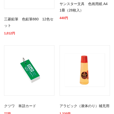
サンスター文具 色画用紙 A4
1冊（28枚入）
440
円
三菱鉛筆 色鉛筆880 12色セ
ット
1,012
円
クツワ 単語カード
アラビック（液体のり）補充用
77
円
1,320
円