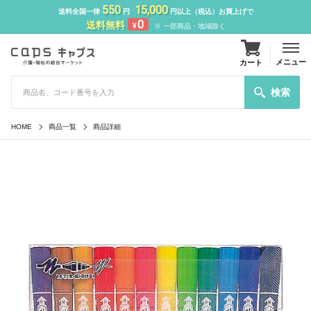
550
15,000
送料全国一律
円
円以上（税込）お買上げで
0
送料無料
¥
※ 一部商品・地域除く
メニュー
カート
検索
HOME
商品一覧
商品詳細