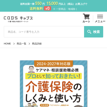
550
15,000
送料全国一律
円
円以上（税込）お買上げで
0
送料無料
¥
※ 一部商品・地域除く
メニュー
カート
検索
HOME
商品一覧
商品詳細