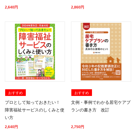
2,640
円
2,860
円
おすすめ
おすすめ
プロとして知っておきたい！
文例・事例でわかる居宅ケアプ
障害福祉サービスのしくみと使
ランの書き方 改訂
い方
2,640
円
2,750
円